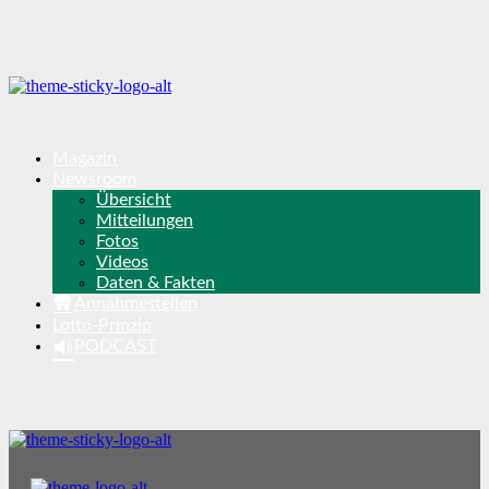
Magazin
Newsroom
Übersicht
Mitteilungen
Fotos
Videos
Daten & Fakten
Annahmestellen
Lotto-Prinzip
PODCAST