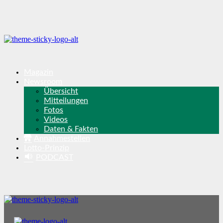
Magazin
Newsroom
Übersicht
Mitteilungen
Fotos
Videos
Daten & Fakten
Annahmestellen
Lotto-Prinzip
PODCAST