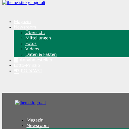
Magazin
Newsroom
Übersicht
Mitteilungen
Fotos
Videos
Daten & Fakten
Annahmestellen
Lotto-Prinzip
PODCAST
Magazin
Newsroom