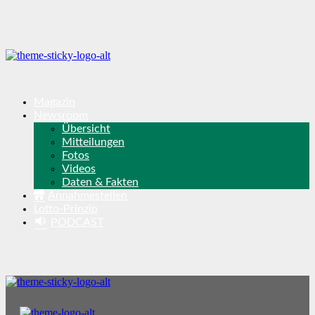
Magazin
Newsroom
Übersicht
Mitteilungen
Fotos
Videos
Daten & Fakten
Annahmestellen
Lotto-Prinzip
PODCAST