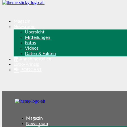
Magazin
Newsroom
Übersicht
Mitteilungen
Fotos
Videos
Daten & Fakten
Annahmestellen
Lotto-Prinzip
PODCAST
Magazin
Newsroom