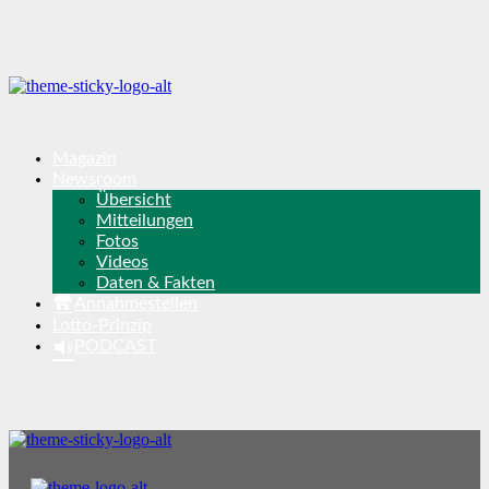
Magazin
Newsroom
Übersicht
Mitteilungen
Fotos
Videos
Daten & Fakten
Annahmestellen
Lotto-Prinzip
PODCAST