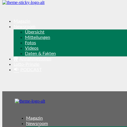
Magazin
Newsroom
Übersicht
Mitteilungen
Fotos
Videos
Daten & Fakten
Annahmestellen
Lotto-Prinzip
PODCAST
Magazin
Newsroom