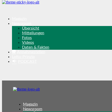
Magazin
Newsroom
Übersicht
Mitteilungen
Fotos
Videos
Daten & Fakten
Annahmestellen
Lotto-Prinzip
PODCAST
Magazin
Newsroom