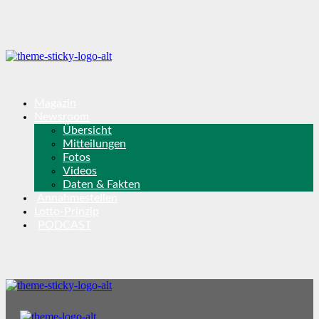
Magazin
Newsroom
Übersicht
Mitteilungen
Fotos
Videos
Daten & Fakten
Annahmestellen
Lotto-Prinzip
PODCAST