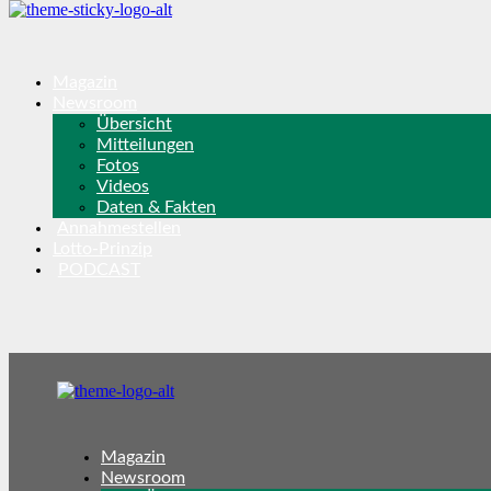
Magazin
Newsroom
Übersicht
Mitteilungen
Fotos
Videos
Daten & Fakten
Annahmestellen
Lotto-Prinzip
PODCAST
Magazin
Newsroom