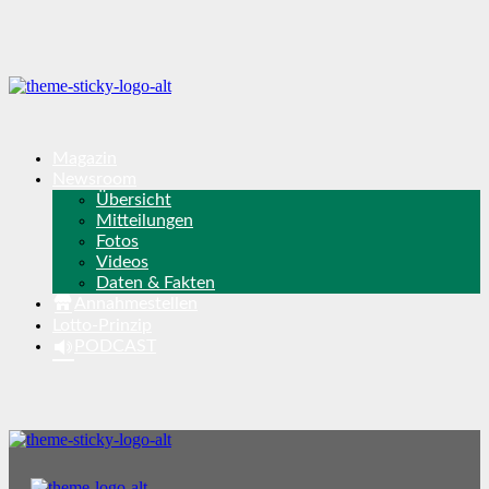
Magazin
Newsroom
Übersicht
Mitteilungen
Fotos
Videos
Daten & Fakten
Annahmestellen
Lotto-Prinzip
PODCAST