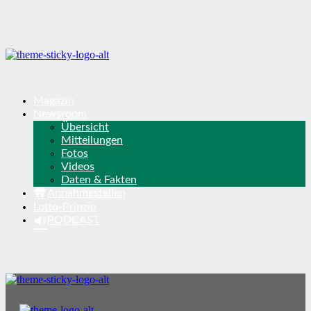
Magazin
Newsroom
Übersicht
Mitteilungen
Fotos
Videos
Daten & Fakten
Annahmestellen
Lotto-Prinzip
PODCAST