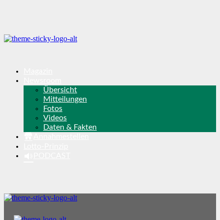
Magazin
Newsroom
Übersicht
Mitteilungen
Fotos
Videos
Daten & Fakten
Annahmestellen
Lotto-Prinzip
PODCAST