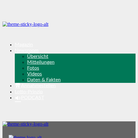
Magazin
Newsroom
Übersicht
Mitteilungen
Fotos
Videos
Daten & Fakten
Annahmestellen
Lotto-Prinzip
PODCAST